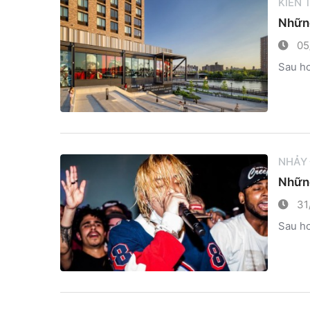
KIẾN
Những
05
Sau hơ
NHẢY
Những
31
Sau hơ