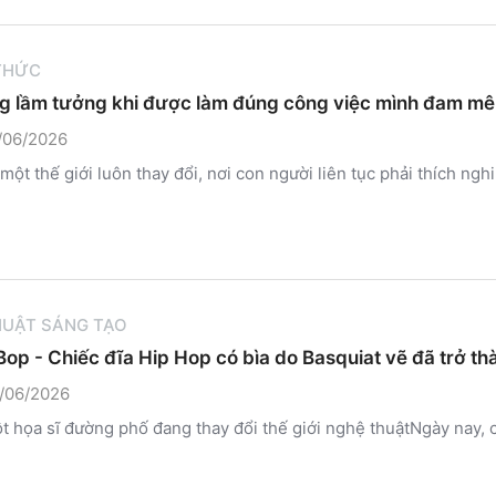
 THỨC
 lầm tưởng khi được làm đúng công việc mình đam mê
/06/2026
một thế giới luôn thay đổi, nơi con người liên tục phải thích ng
HUẬT SÁNG TẠO
Bop - Chiếc đĩa Hip Hop có bìa do Basquiat vẽ đã trở t
/06/2026
t họa sĩ đường phố đang thay đổi thế giới nghệ thuậtNgày nay, c