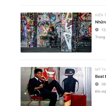
KIẾN
Những
12
Trong 
MỸ T
Beat 
06
Khi mộ