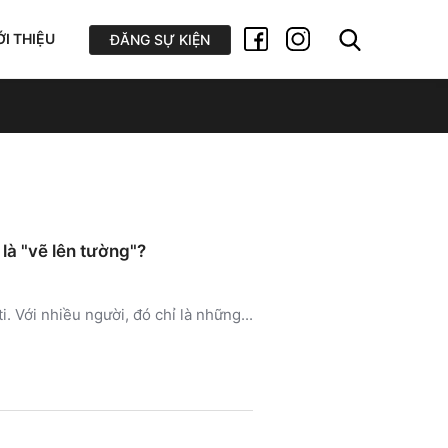
ỚI THIỆU
ĐĂNG SỰ KIỆN
 là "vẽ lên tường"?
. Với nhiều người, đó chỉ là những...