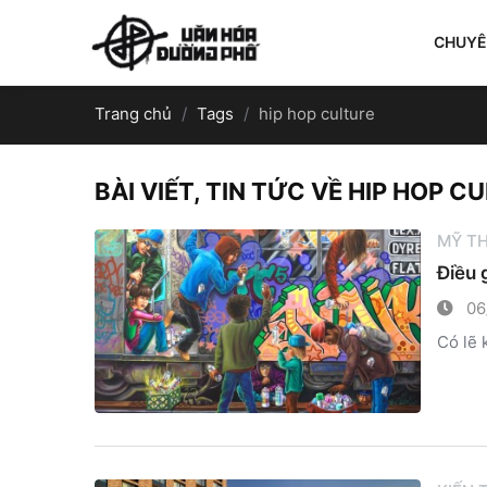
CHUY
Trang chủ
Tags
hip hop culture
BÀI VIẾT, TIN TỨC VỀ HIP HOP C
MỸ T
Điều 
06
Có lẽ 