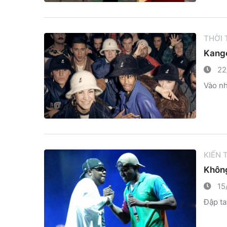
THỜI
Kango
22
Vào nh
KIẾN
Không
15
Đập ta