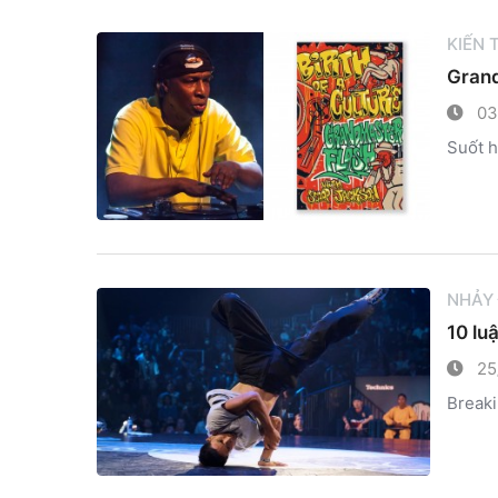
KIẾN
Grand
03
Suốt h
NHẢY
10 lu
25
Breaki