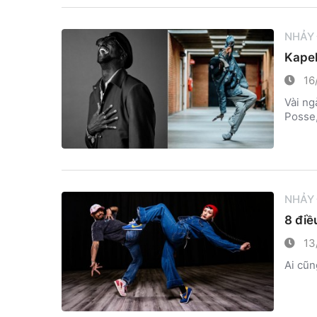
NHẢY
Kapel
16
Vài ng
Posse,
NHẢY
8 điề
13
Ai cũn