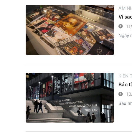
ÂM N
Vì sa
11
Ngày n
KIẾN
Bảo t
10
Sau nh