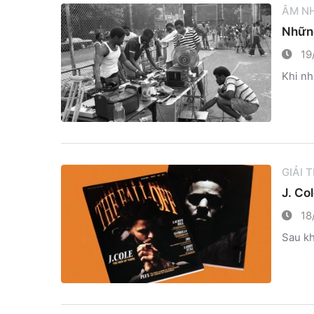
ÂM N
Những
19
Khi nh
GIẢI 
J. Co
18
Sau kh