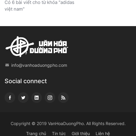
Có 6 bài viết cho từ khóa "adidas
việt nam"
info@vanhoaduongpho.com
Social connect
Copyright © 2019
VanHoaDuongPho
. All Rights Reserved.
Trang chủ
Tin tức
Giới thiệu
Liên hệ