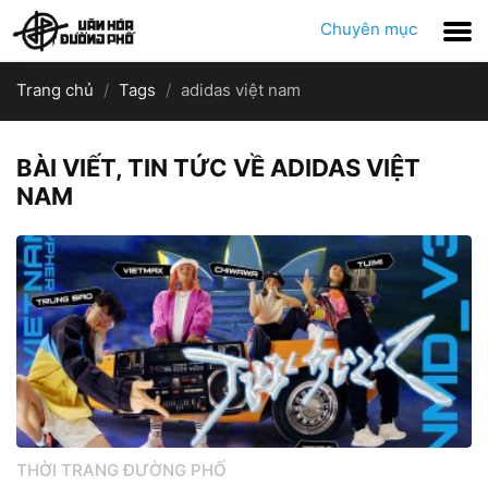
Chuyên mục
Trang chủ
Tags
adidas việt nam
BÀI VIẾT, TIN TỨC VỀ ADIDAS VIỆT
NAM
THỜI TRANG ĐƯỜNG PHỐ