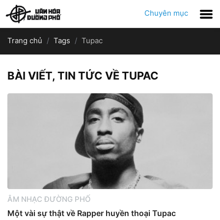
Chuyên mục
Trang chủ
Tags
Tupac
BÀI VIẾT, TIN TỨC VỀ TUPAC
ÂM NHẠC ĐƯỜNG PHỐ
Một vài sự thật về Rapper huyền thoại Tupac