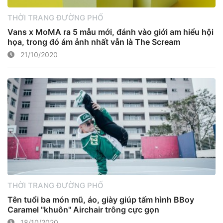
THỜI TRANG ĐƯỜNG PHỐ
Vans x MoMA ra 5 mẫu mới, đánh vào giới am hiểu hội
họa, trong đó ám ảnh nhất vẫn là The Scream
21/10/2020
THỜI TRANG ĐƯỜNG PHỐ
Tên tuổi ba món mũ, áo, giày giúp tấm hình BBoy
Caramel "khuôn" Airchair trông cực gọn
18/10/2020