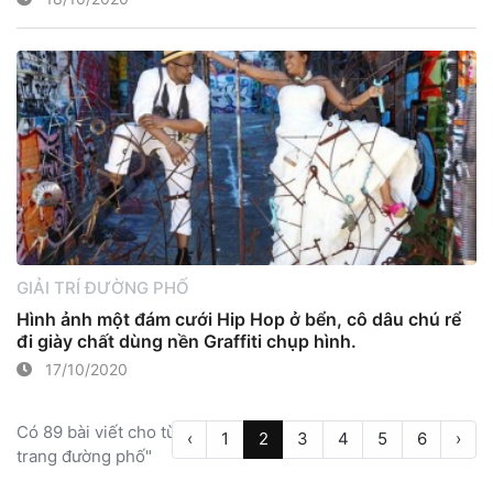
GIẢI TRÍ ĐƯỜNG PHỐ
Hình ảnh một đám cưới Hip Hop ở bển, cô dâu chú rể
đi giày chất dùng nền Graffiti chụp hình.
17/10/2020
Có 89 bài viết cho từ khóa "thời
‹
1
2
3
4
5
6
›
trang đường phố"