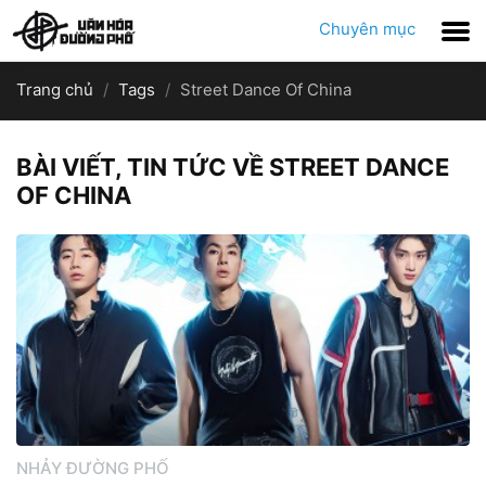
Chuyên mục
Trang chủ
Tags
Street Dance Of China
BÀI VIẾT, TIN TỨC VỀ STREET DANCE
OF CHINA
NHẢY ĐƯỜNG PHỐ