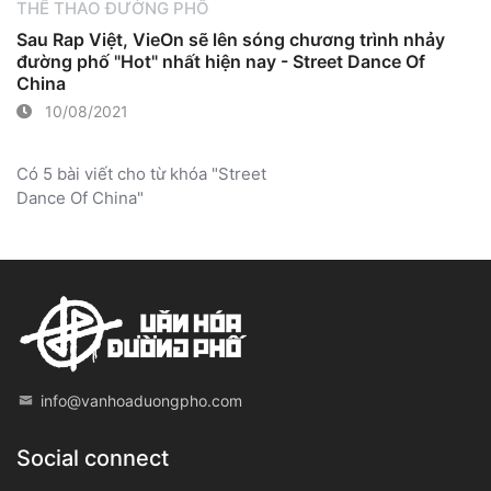
THỂ THAO ĐƯỜNG PHỐ
Sau Rap Việt, VieOn sẽ lên sóng chương trình nhảy
đường phố "Hot" nhất hiện nay - Street Dance Of
China
10/08/2021
Có 5 bài viết cho từ khóa "Street
Dance Of China"
info@vanhoaduongpho.com
Social connect