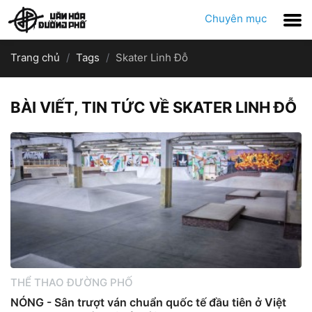
Chuyên mục
Trang chủ
Tags
Skater Linh Đỗ
BÀI VIẾT, TIN TỨC VỀ SKATER LINH ĐỖ
THỂ THAO ĐƯỜNG PHỐ
NÓNG - Sân trượt ván chuẩn quốc tế đầu tiên ở Việt