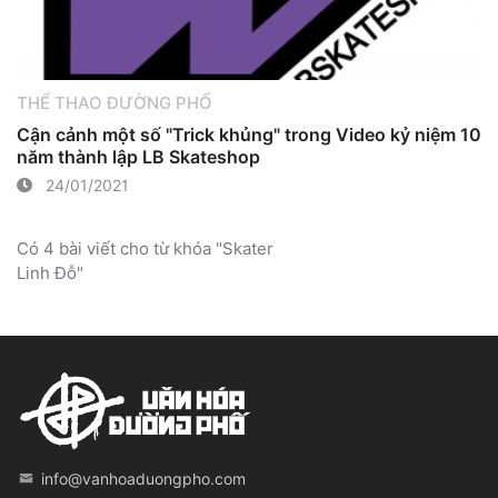
THỂ THAO ĐƯỜNG PHỐ
Cận cảnh một số "Trick khủng" trong Video kỷ niệm 10
năm thành lập LB Skateshop
24/01/2021
Có 4 bài viết cho từ khóa "Skater
Linh Đỗ"
info@vanhoaduongpho.com