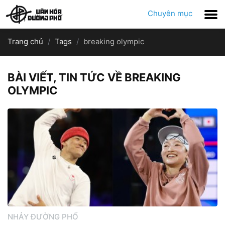
Chuyên mục
Trang chủ
Tags
breaking olympic
BÀI VIẾT, TIN TỨC VỀ BREAKING
OLYMPIC
NHẢY ĐƯỜNG PHỐ