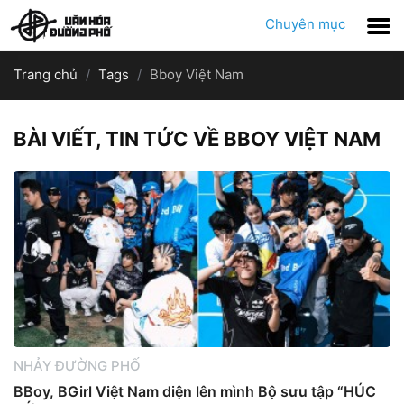
Chuyên mục
Trang chủ
Tags
Bboy Việt Nam
BÀI VIẾT, TIN TỨC VỀ BBOY VIỆT NAM
NHẢY ĐƯỜNG PHỐ
BBoy, BGirl Việt Nam diện lên mình Bộ sưu tập “HÚC