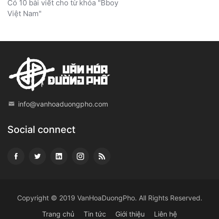
Có 10 bài viết cho từ khóa "Bboy
Việt Nam"
info@vanhoaduongpho.com
Social connect
Copyright © 2019
VanHoaDuongPho
. All Rights Reserved.
Trang chủ
Tin tức
Giới thiệu
Liên hệ