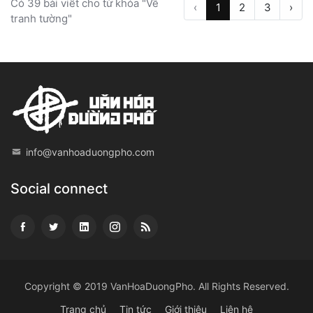
Có 39 bài viết cho từ khóa "Vẽ
‹
1
2
3
›
tranh tường"
info@vanhoaduongpho.com
Social connect
Copyright © 2019
VanHoaDuongPho
. All Rights Reserved.
Trang chủ
Tin tức
Giới thiệu
Liên hệ