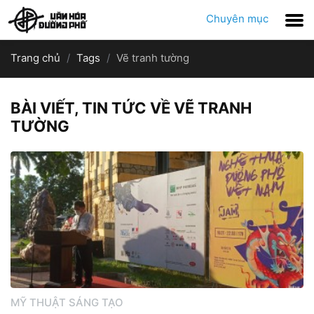
Chuyên mục
Trang chủ
Tags
Vẽ tranh tường
BÀI VIẾT, TIN TỨC VỀ VẼ TRANH
TƯỜNG
MỸ THUẬT SÁNG TẠO