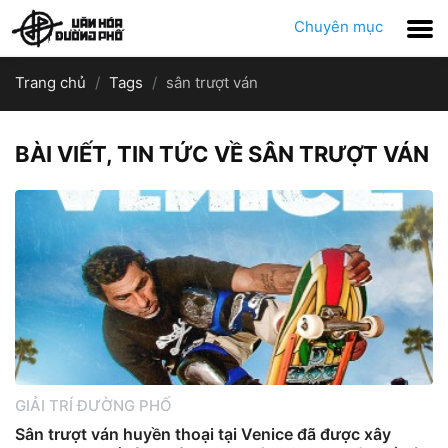
Chuyên mục
Trang chủ
Tags
sân trượt ván
BÀI VIẾT, TIN TỨC VỀ SÂN TRƯỢT VÁN
GIẢI TRÍ ĐƯỜNG PHỐ
Sân trượt ván huyền thoại tại Venice đã được xây