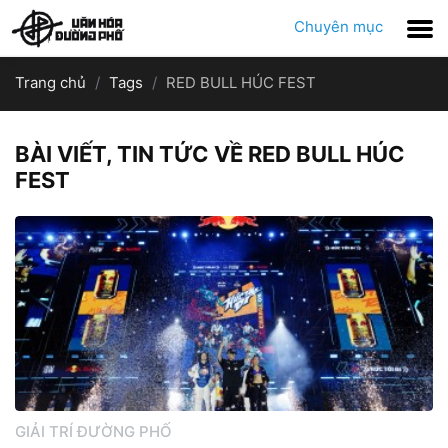
Chuyên mục
Trang chủ
Tags
RED BULL HÚC FEST
BÀI VIẾT, TIN TỨC VỀ RED BULL HÚC
FEST
GIẢI TRÍ ĐƯỜNG PHỐ