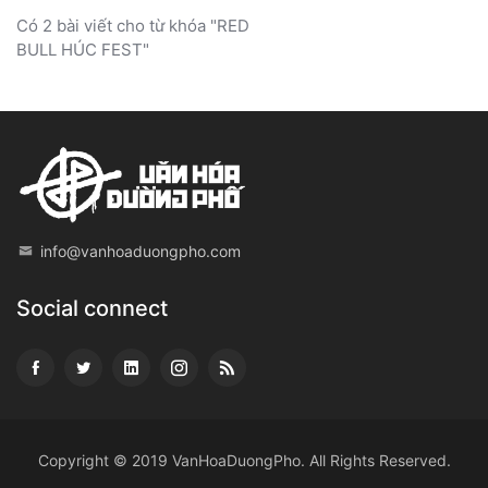
Có 2 bài viết cho từ khóa "RED
BULL HÚC FEST"
info@vanhoaduongpho.com
Social connect
Copyright © 2019
VanHoaDuongPho
. All Rights Reserved.