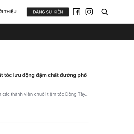
ỚI THIỆU
ĐĂNG SỰ KIỆN
cắt tóc lưu động đậm chất đường phố
ác thành viên chuỗi tiệm tóc Đông Tây...