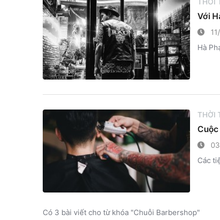
THỜI
Với H
11
Hà Phạ
THỜI
Cuộc 
03
Các ti
Có 3 bài viết cho từ khóa "Chuỗi Barbershop"