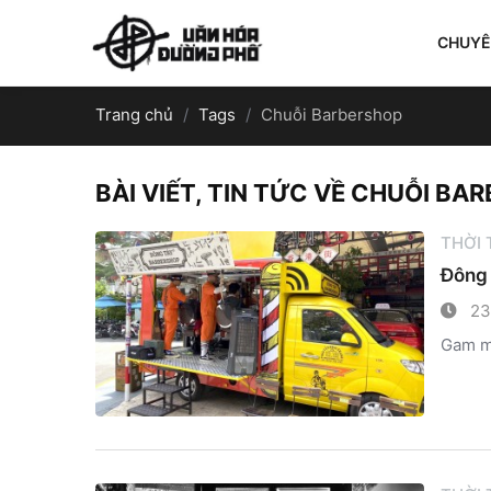
CHUY
Trang chủ
Tags
Chuỗi Barbershop
BÀI VIẾT, TIN TỨC VỀ CHUỖI BA
THỜI
Đông 
23
Gam mà