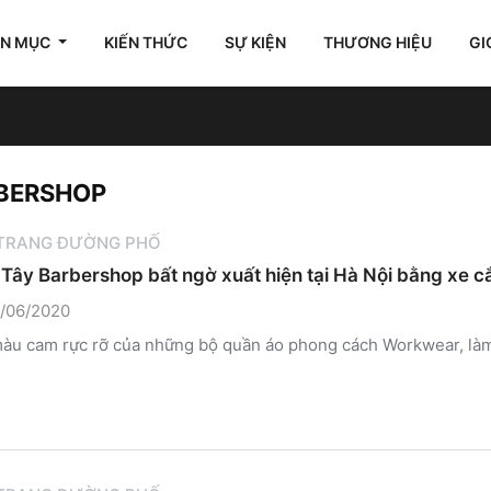
ÊN MỤC
KIẾN THỨC
SỰ KIỆN
THƯƠNG HIỆU
GI
RBERSHOP
 TRANG ĐƯỜNG PHỐ
Tây Barbershop bất ngờ xuất hiện tại Hà Nội bằng xe 
/06/2020
u cam rực rỡ của những bộ quần áo phong cách Workwear, làm c