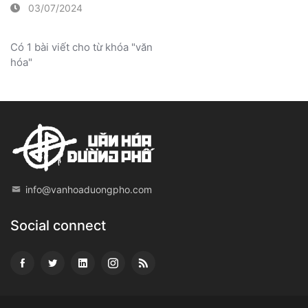
03/07/2024
Có 1 bài viết cho từ khóa "văn
hóa"
info@vanhoaduongpho.com
Social connect