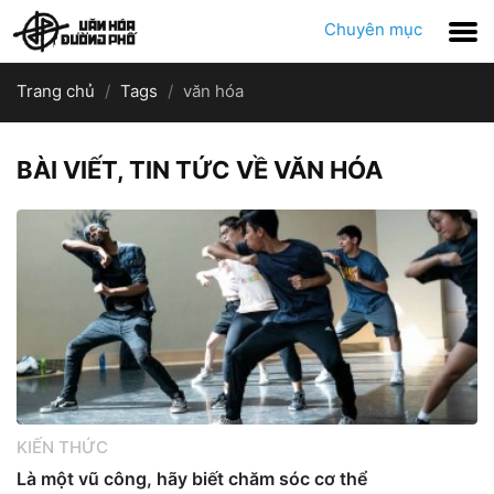
Chuyên mục
Trang chủ
Tags
văn hóa
BÀI VIẾT, TIN TỨC VỀ VĂN HÓA
KIẾN THỨC
Là một vũ công, hãy biết chăm sóc cơ thể