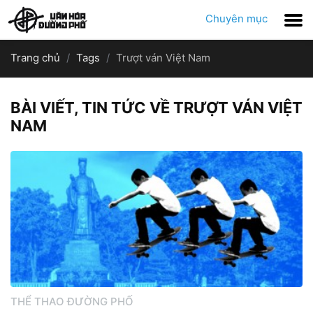
Chuyên mục
Trang chủ
Tags
Trượt ván Việt Nam
BÀI VIẾT, TIN TỨC VỀ TRƯỢT VÁN VIỆT
NAM
THỂ THAO ĐƯỜNG PHỐ