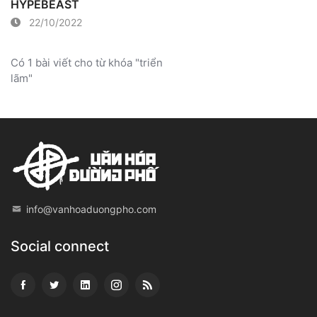
HYPEBEAST
22/10/2022
Có 1 bài viết cho từ khóa "triển
lãm"
info@vanhoaduongpho.com
Social connect