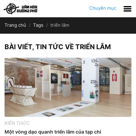
Chuyên mục
Trang chủ
Tags
triển lãm
BÀI VIẾT, TIN TỨC VỀ TRIỂN LÃM
KIẾN THỨC
Một vòng dạo quanh triển lãm của tạp chí