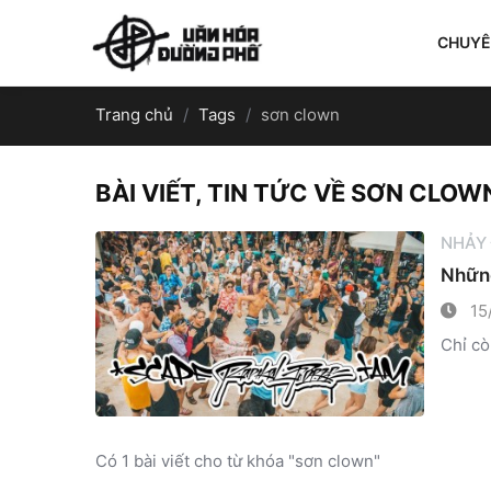
CHUY
Trang chủ
Tags
sơn clown
BÀI VIẾT, TIN TỨC VỀ SƠN CLOW
NHẢY
Những
15
Chỉ cò
Có 1 bài viết cho từ khóa "sơn clown"