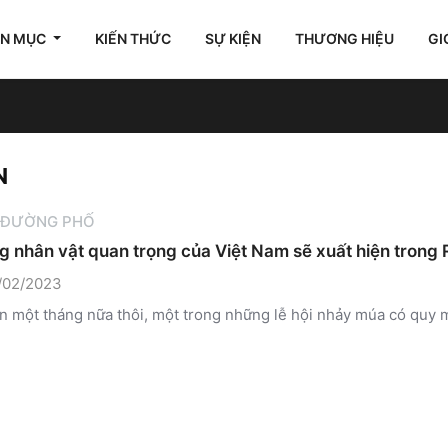
ÊN MỤC
KIẾN THỨC
SỰ KIỆN
THƯƠNG HIỆU
GI
N
 ĐƯỜNG PHỐ
 nhân vật quan trọng của Việt Nam sẽ xuất hiện trong R
/02/2023
n một tháng nữa thôi, một trong những lễ hội nhảy múa có quy mô