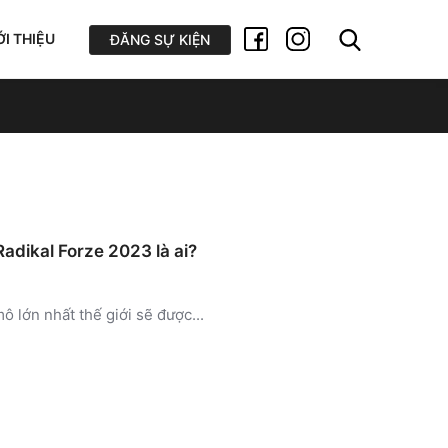
ỚI THIỆU
ĐĂNG SỰ KIỆN
adikal Forze 2023 là ai?
 lớn nhất thế giới sẽ được...