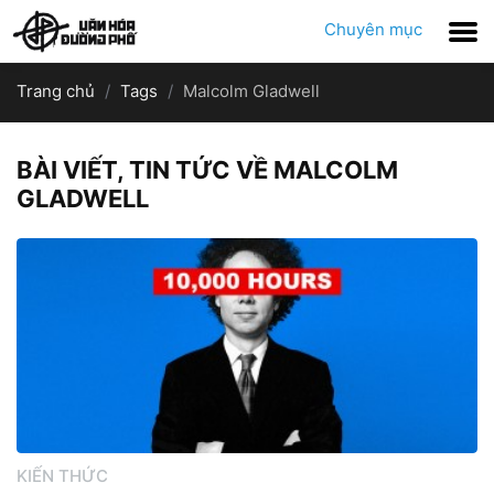
Chuyên mục
Trang chủ
Tags
Malcolm Gladwell
BÀI VIẾT, TIN TỨC VỀ MALCOLM
GLADWELL
KIẾN THỨC