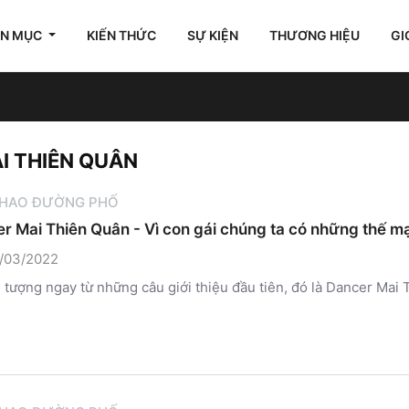
ÊN MỤC
KIẾN THỨC
SỰ KIỆN
THƯƠNG HIỆU
GI
AI THIÊN QUÂN
THAO ĐƯỜNG PHỐ
 Mai Thiên Quân - Vì con gái chúng ta có những thế m
/03/2022
n tượng ngay từ những câu giới thiệu đầu tiên, đó là Dancer M