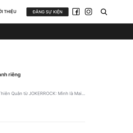
ỚI THIỆU
ĐĂNG SỰ KIỆN
ạnh riêng
ai Thiên Quân từ JOKERROCK: Mình là Mai...