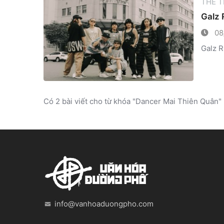
THỂ 
Galz 
08
Galz R
Có 2 bài viết cho từ khóa "Dancer Mai Thiên Quân"
info@vanhoaduongpho.com