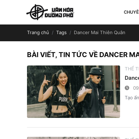
CHUY
Trang chủ
Tags
Dancer Mai Thiên Quân
BÀI VIẾT, TIN TỨC VỀ DANCER M
THỂ 
Dancer
09
Tạo ấ