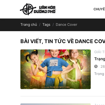
CHUY
Trang chủ
Tags
Dance Cover
BÀI VIẾT, TIN TỨC VỀ DANCE CO
GIẢI 
Trạng
28
Trong 