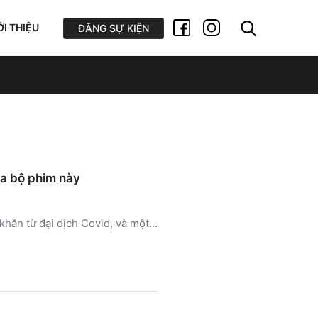
ỚI THIỆU
ĐĂNG SỰ KIỆN
ủa bộ phim này
ăn từ đại dịch Covid, và một...