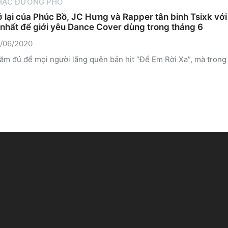
HẠC ĐƯỜNG PHỐ
ở lại của Phúc Bồ, JC Hưng và Rapper tân binh Tsixk v
nhất để giới yêu Dance Cover dùng trong tháng 6
/06/2020
ăm đủ để mọi người lãng quên bản hit “Để Em Rời Xa”, mà trong 