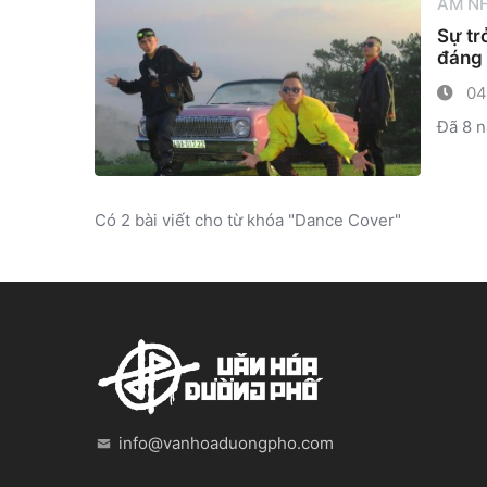
ÂM N
Sự tr
đáng 
04
Đã 8 n
Có 2 bài viết cho từ khóa "Dance Cover"
info@vanhoaduongpho.com