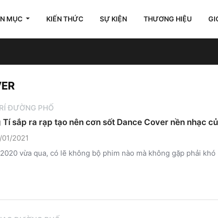
ÊN MỤC
KIẾN THỨC
SỰ KIỆN
THƯƠNG HIỆU
GI
VER
TRÍ ĐƯỜNG PHỐ
 Tí sắp ra rạp tạo nên cơn sốt Dance Cover nền nhạc c
/01/2021
2020 vừa qua, có lẽ không bộ phim nào mà không gặp phải khó kh