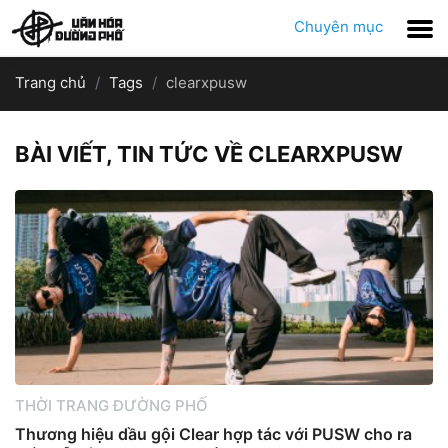
Chuyên mục
Trang chủ
Tags
clearxpusw
BÀI VIẾT, TIN TỨC VỀ CLEARXPUSW
THỜI TRANG ĐƯỜNG PHỐ
Thương hiệu dầu gội Clear hợp tác với PUSW cho ra