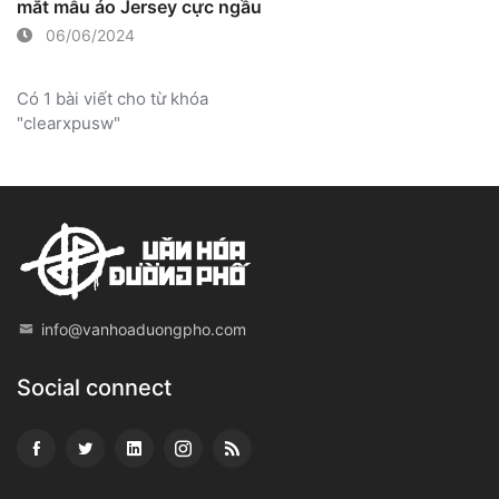
mắt mẫu áo Jersey cực ngầu
06/06/2024
Có 1 bài viết cho từ khóa
"clearxpusw"
info@vanhoaduongpho.com
Social connect