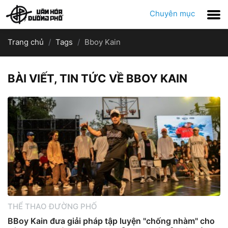
Chuyên mục
Trang chủ
Tags
Bboy Kain
BÀI VIẾT, TIN TỨC VỀ BBOY KAIN
THỂ THAO ĐƯỜNG PHỐ
BBoy Kain đưa giải pháp tập luyện "chống nhàm" cho