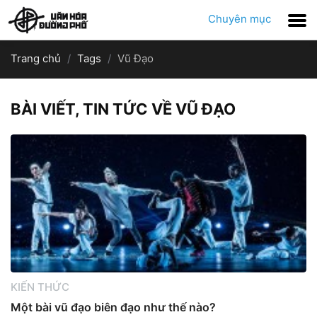
Chuyên mục
Trang chủ
Tags
Vũ Đạo
BÀI VIẾT, TIN TỨC VỀ VŨ ĐẠO
KIẾN THỨC
Một bài vũ đạo biên đạo như thế nào?