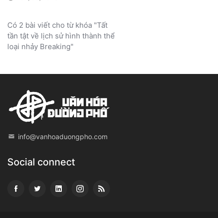
Có 2 bài viết cho từ khóa "Tất
tần tật về lịch sử hình thành thể
loại nhảy Breaking"
info@vanhoaduongpho.com
Social connect