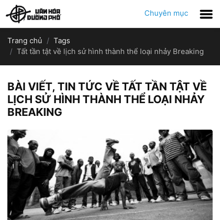
Chuyên mục
Trang chủ
Tags
Tất tần tật về lịch sử hình thành thể loại nhảy Breaking
BÀI VIẾT, TIN TỨC VỀ TẤT TẦN TẬT VỀ
LỊCH SỬ HÌNH THÀNH THỂ LOẠI NHẢY
BREAKING