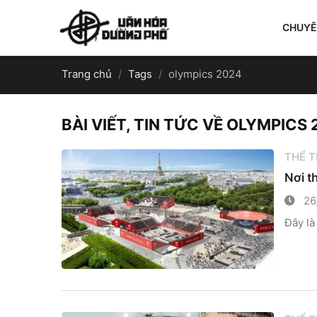
CHUY
Trang chủ
Tags
olympics 2024
BÀI VIẾT, TIN TỨC VỀ OLYMPICS
THỂ 
Nơi t
26
Đây là