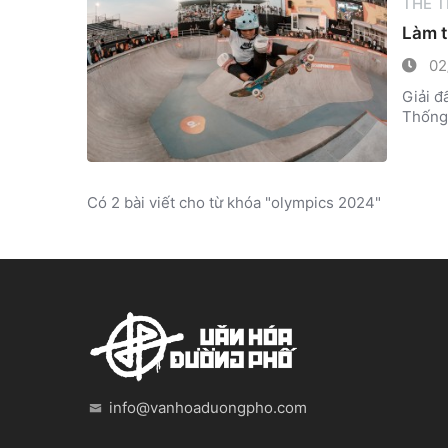
THỂ 
Làm t
02
Giải đ
Thống 
Có 2 bài viết cho từ khóa "olympics 2024"
info@vanhoaduongpho.com