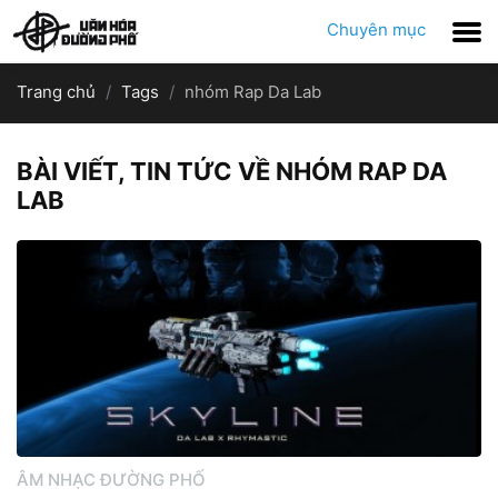
Chuyên mục
Trang chủ
Tags
nhóm Rap Da Lab
BÀI VIẾT, TIN TỨC VỀ NHÓM RAP DA
LAB
ÂM NHẠC ĐƯỜNG PHỐ