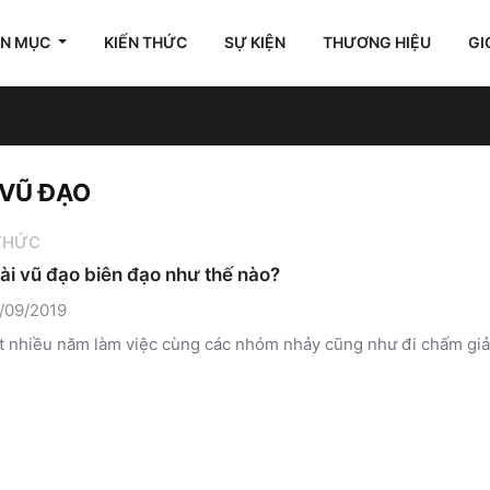
ÊN MỤC
KIẾN THỨC
SỰ KIỆN
THƯƠNG HIỆU
GI
 VŨ ĐẠO
 THỨC
ài vũ đạo biên đạo như thế nào?
/09/2019
t nhiều năm làm việc cùng các nhóm nhảy cũng như đi chấm giải t