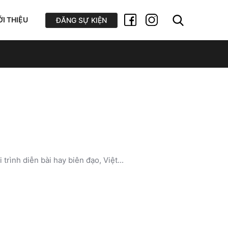
ỚI THIỆU
ĐĂNG SỰ KIỆN
rình diễn bài hay biên đạo, Việt...