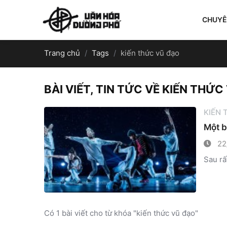
CHUY
Trang chủ
Tags
kiến thức vũ đạo
BÀI VIẾT, TIN TỨC VỀ KIẾN THỨC
KIẾN
Một b
22
Sau rấ
Có 1 bài viết cho từ khóa "kiến thức vũ đạo"