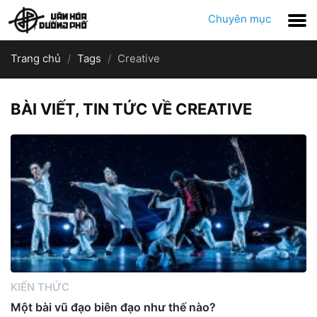
Chuyên mục
Trang chủ
Tags
Creative
BÀI VIẾT, TIN TỨC VỀ CREATIVE
KIẾN THỨC
Một bài vũ đạo biên đạo như thế nào?