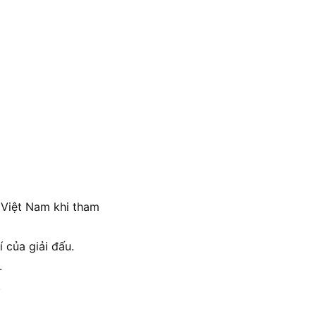
 Việt Nam khi tham
 của giải đấu.
.
.