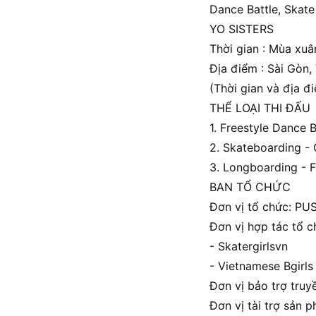
Dance Battle, Skat
YO SISTERS
Thời gian : Mùa xu
Địa điểm : Sài Gòn,
(Thời gian và địa đ
THỂ LOẠI THI ĐẤU
1. Freestyle Dance B
2. Skateboarding -
3. Longboarding - F
BAN TỔ CHỨC
Đơn vị tổ chức: P
Đơn vị hợp tác tổ c
- Skatergirlsvn
- Vietnamese Bgirls
Đơn vị bảo trợ tru
Đơn vị tài trợ sản 