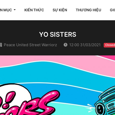
ÊN MỤC
KIẾN THỨC
SỰ KIỆN
THƯƠNG HIỆU
GI
YO SISTERS
Peace United Street Warriorz
12:00 31/03/2021
Closed