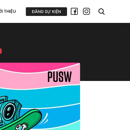
ỚI THIỆU
ĐĂNG SỰ KIỆN