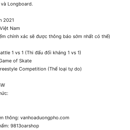
e và Longboard.
ân 2021
 Việt Nam
iểm chính xác sẽ được thông báo sớm nhất có thể)
attle 1 vs 1 (Thi đấu đối kháng 1 vs 1)
 Game of Skate
reestyle Competition (Thể loại tự do)
USW
hức:
yền thông: vanhoaduongpho.com
phẩm: 9813oarshop