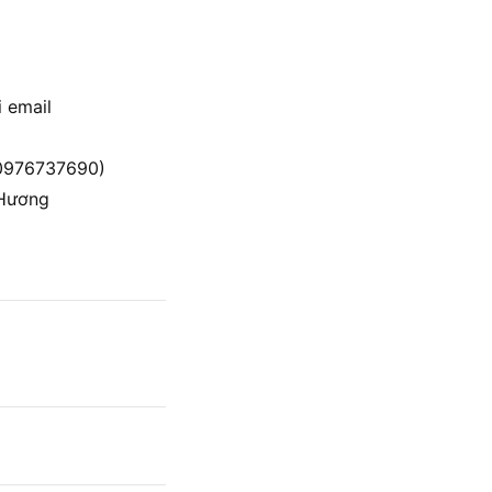
i email
 (0976737690)
.Hương