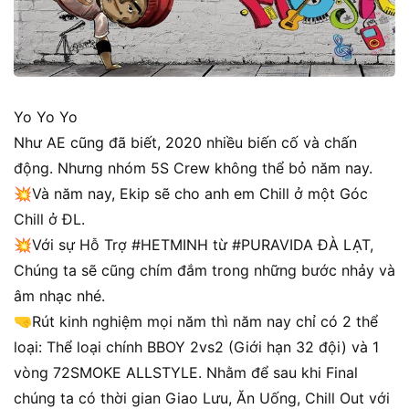
Yo Yo Yo
Như AE cũng đã biết, 2020 nhiều biến cố và chấn
động. Nhưng nhóm 5S Crew không thể bỏ năm nay.
💥Và năm nay, Ekip sẽ cho anh em Chill ở một Góc
Chill ở ĐL.
💥Với sự Hỗ Trợ #HETMINH từ #PURAVIDA ĐÀ LẠT,
Chúng ta sẽ cũng chím đắm trong những bước nhảy và
âm nhạc nhé.
🤜Rút kinh nghiệm mọi năm thì năm nay chỉ có 2 thể
loại: Thể loại chính BBOY 2vs2 (Giới hạn 32 đội) và 1
vòng 72SMOKE ALLSTYLE. Nhằm để sau khi Final
chúng ta có thời gian Giao Lưu, Ăn Uống, Chill Out với